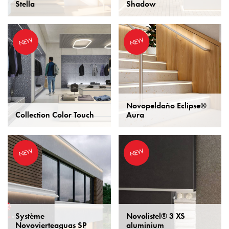
Stella
Shadow
NEW
NEW
Novopeldaño Eclipse®
Collection Color Touch
Aura
NEW
NEW
Système
Novolistel® 3 XS
Novovierteaguas SP
aluminium