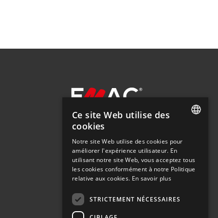
Ce site Web utilise des
cookies
SPANISH
Notre site Web utilise des cookies pour
SOLUTIONS
améliorer l'expérience utilisateur. En
SPANISH
ENTREPRISE
utilisant notre site Web, vous acceptez tous
ACTUALITÉS
ENGLISH
les cookies conformément à notre Politique
TÉLÉCHARGEMENTS
relative aux cookies.
En savoir plus
DISTRIBUTEURS
FRENCH
STRICTEMENT NÉCESSAIRES
ITALIAN
CIBLAGE