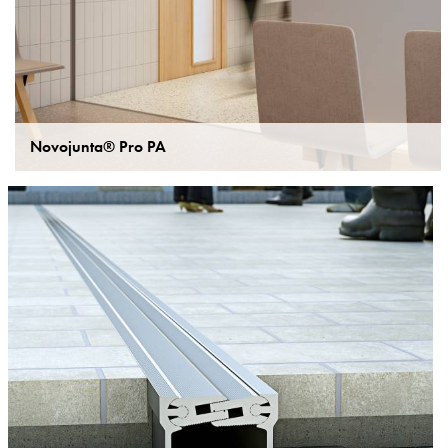
Novojunta® Pro PA